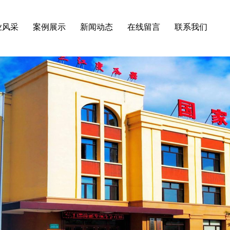
业风采
案例展示
新闻动态
在线留言
联系我们