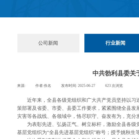
公司新闻
行业新闻
中共勃利县委关
来源:
|
作者:
佚名
|
发布时间:
2025-06-27
|
623
次浏览
|
近年来，全县各级党组织和广大共产党员坚持以习
策部署及省委、市委、县委工作要求，紧紧围绕全县发
灾害等各战线、各领域中，恪尽职守、奋发有为，充分
为表彰先进、弘扬正气、树立标杆，激励全县各级
基层党组织为“全县先进基层党组织”称号；授予姚秋生等