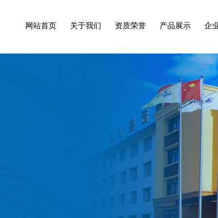
网站首页
关于我们
资质荣誉
产品展示
企